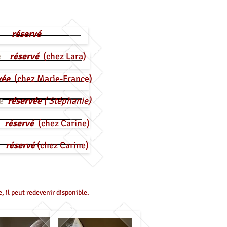
le
réservé
le
réservé
(chez Lara)
vée
(chez Marie-France)
le
réservée
( Stéphanie)
e
réservé
(chez Carine)
e
réservé
(chez Carine)
, il peut redevenir disponible.