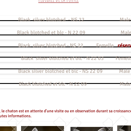
Black silver blotched - NS 22 Ma
 Black blotched et blc - N 22 09 Ma
ack silver blotched - NS 22
Femelle
réser
rt Black silver blotched et blc - N 22 03 Femel
lack silver blotched et blc - NS 22 09 Mal
s Black blotched et blc - N 22 09 Mal
, le chaton est en attente d'une visite ou en observation durant sa croissance
outes informations.