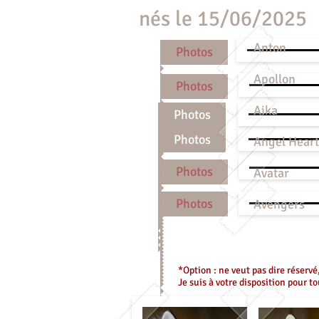
nés le 15/06/2025
Anton 
Photos
Apollon
Photos
Aika Bl
Photos
Photos
Angel Hea
Photos
Avatar B
Photos
Avenger
*Option : ne veut pas dire réservé
Je suis à votre disposition pour t