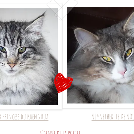
 Princess du Kheng hua
NL*NETHERITE DE NO
pédigrée de la portée