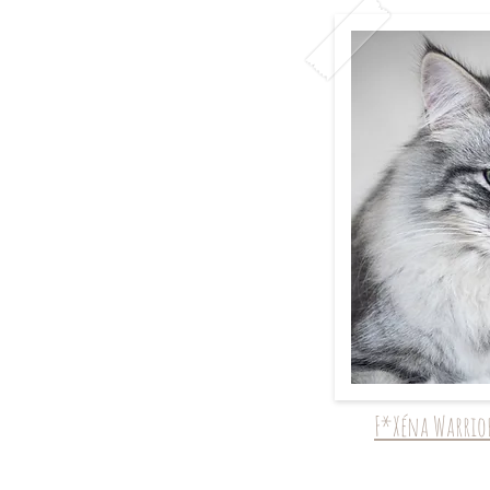
F*Xéna Warrior