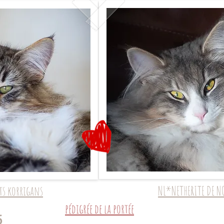
ts korrigans
NL*NETHERITE DE N
pédigrée de la portée
5