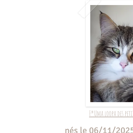
F*Uma loopa des peti
nés le 06/11/202