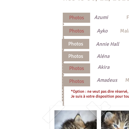
Azumi
Fem
Photos
Photos
Ayko
M
Photos
Annie Hall
F
Photos
Alén
Akira
M
Photos
Amadeus
M
Photos
*Option : ne veut pas dire réservé,
Je suis à votre disposition pour t