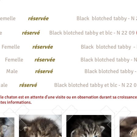
elle
réservée
Black blotched tabby - N
ale
réservé
Black blotched tabby et blc - N 22 09
emelle
réservée
Black blotched tabby -
a
Femelle
réservée
Black blotched
tabby
- 
ale
réservé
Black blotched
tabby
ale
r
éservé
Black blotched
tabby
et blc - N 22
 le chaton est en attente d'une visite ou en observation durant sa croissance,
outes informations.