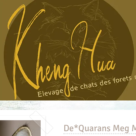
Mes Norvégiens
Plans
Chatons
De*Quarans Meg M