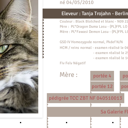
né 04/05/2010
Eleveur : Tanja Trojahn - Berli
Couleur : Black Blotched et blanc - N09 2
Père : PL*Dragon Duma Lasu - (PL)FPL LO
Mère : PL*Fawasi Demon Lasu - (PL)FPL 
GSD IV Homozygode normal, Pkdef N/N
HCM / reins
normal - examen réalisé le 0
- examen réalisé le 25 septem
- examen réalisé le 14 févrie
Fiv Felv Négatif
Mère :
portée 4
po
portée 12
po
pédigrée TCC ZBT NF 040510013
Sa Galerie Fl