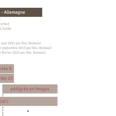
n - Allemagne​
2
 17943
LO 21280
4 juin 2011 par Doc. Bomassi
bre 2013 par Doc. Bomassi
r 2015 par Doc. Bomassi
rtée 8
rtée 22
pédigrée en Images
ick'r